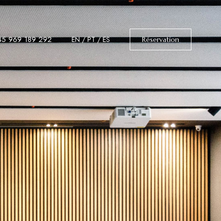
45 969 189 292
EN
/
PT
/
ES
Réservation